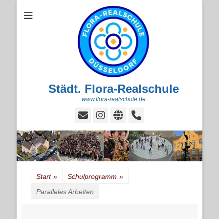
Städt. Flora-Realschule
www.flora-realschule.de
E-
Instagram
Website
Handset
Mail
Start
»
Schulprogramm
»
Paralleles Arbeiten