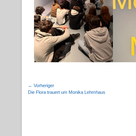
Beitragsnavigation
← Vorheriger
Vorheriger
Die Flora trauert um Monika Lehmhaus
Beitrag: