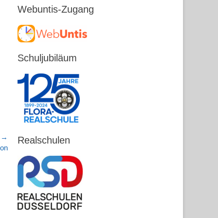
Webuntis-Zugang
Schuljubiläum
r →
Realschulen
hon