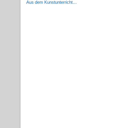
Vorheriger
Aus dem Kunstunterricht…
Beitrag: