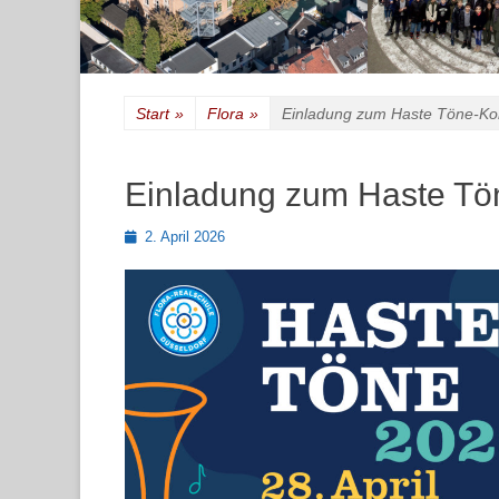
Start
»
Flora
»
Einladung zum Haste Töne-Ko
Einladung zum Haste Tö
Posted
2. April 2026
on