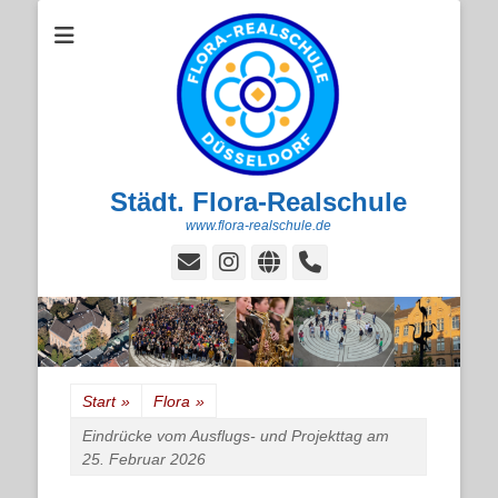
Städt. Flora-Realschule
www.flora-realschule.de
E-
Instagram
Website
Handset
Mail
Start
»
Flora
»
Eindrücke vom Ausflugs- und Projekttag am
25. Februar 2026