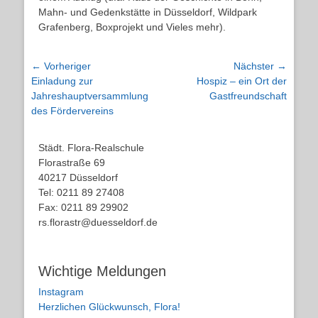
Mahn- und Gedenkstätte in Düsseldorf, Wildpark
Grafenberg, Boxprojekt und Vieles mehr).
Beitragsnavigation
← Vorheriger
Nächster →
Vorheriger
Nächster
Einladung zur
Hospiz – ein Ort der
Beitrag:
Beitrag:
Jahreshauptversammlung
Gastfreundschaft
des Fördervereins
Städt. Flora-Realschule
Florastraße 69
40217 Düsseldorf
Tel: 0211 89 27408
Fax: 0211 89 29902
rs.florastr@duesseldorf.de
Wichtige Meldungen
Instagram
Herzlichen Glückwunsch, Flora!