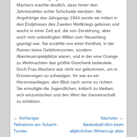
Machers machte deutlich, dass hinter den
Jahreszahlen echte Schicksale steckten. Als
Angehörige des Jahrgangs 1944 wurde sie mitten in
den Endphasen des Zweiten Weltkriegs geboren und
wuchs in einer Zeit auf, die von Zerstörung, aber
auch vom unbedingten Willen zum Neuanfang
geprägt war. Sie erzählte von einer Kindheit, in der
Ruinen keine Gefahrenzonen, sondern
Abenteuerspielplätze waren, und in der eine Orange
zu Weihnachten das größte Geschenk bedeutete.
Doch Frau Machers war nicht nur gekommen, um in
Erinnerungen zu schwelgen. Ihr war es ein
Herzensanliegen, den Blick nach vorne zu richten.
Sie ermutigte die Jugendlichen, kritisch zu bleiben,
sich einzumischen und den Wert der Gemeinschaft
zu schätzen.
Beitragsnavigation
← Vorheriger
Nächster →
Vorheriger
Nächster
Teilnahme am Schach-
Basketball-AGs beim
Beitrag:
Beitrag:
Turnier
alljährlichen Wintercup aktiv