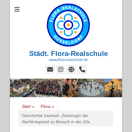
Städt. Flora-Realschule
www.flora-realschule.de
E-
Instagram
Website
Handset
Mail
Start
»
Flora
»
Geschichte hautnah: Zeitzeugin der
Nachkriegszeit zu Besuch in der 10a