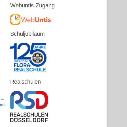
Webuntis-Zugang
Schuljubiläum
Realschulen
r →
arn