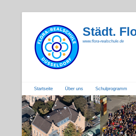
Städt. Fl
www.flora-realschule.de
Primäres Menü
Zum
Startseite
Über uns
Schulprogramm
Inhalt
springen