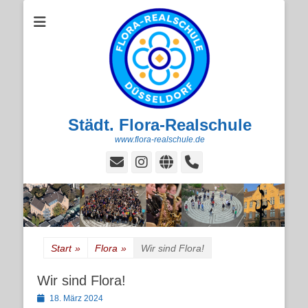
Städt. Flora-Realschule
www.flora-realschule.de
E-
Instagram
Website
Handset
Mail
Start
»
Flora
»
Wir sind Flora!
Wir sind Flora!
Posted
18. März 2024