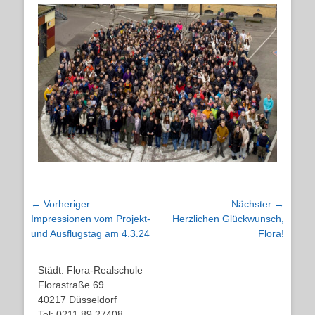
on
Beitragsnavigation
← Vorheriger
Nächster →
Vorheriger
Nächster
Impressionen vom Projekt-
Herzlichen Glückwunsch,
Beitrag:
Beitrag:
und Ausflugstag am 4.3.24
Flora!
Städt. Flora-Realschule
Florastraße 69
40217 Düsseldorf
Tel: 0211 89 27408