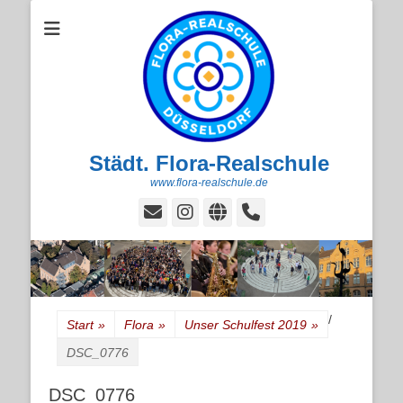
Städt. Flora-Realschule
www.flora-realschule.de
E-
Instagram
Website
Handset
Mail
/
Start
»
Flora
»
Unser Schulfest 2019
»
DSC_0776
DSC_0776