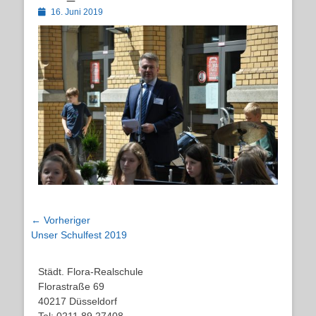
Posted
16. Juni 2019
on
Beitragsnavigation
← Vorheriger
Vorheriger
Unser Schulfest 2019
Beitrag:
Städt. Flora-Realschule
Florastraße 69
40217 Düsseldorf