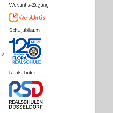
Webuntis-Zugang
Schuljubiläum
r →
013
Realschulen